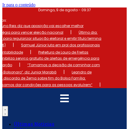
Ir para o conteúdo
Domingo, 9 de agosto - 09:37
mas:
runo Reis diz que oposição vai escolher melhor
|
atégia para vencer eleição nacional
Último dia:
o para regularizar situação eleitoral e emitir título termina
|
 (6)
Samuel Júnior luta em prol dos profissionais
|
ontabilidade
Prefeitura de Lauro de Freitas
onibiliza serviço gratuito de alertas de emergência para
|
ulação
“Tomamos a decisão de caminhar com
|
io Bolsonaro”, diz Junior Marabá
Leandro de
s discorda de Zema sobre fim do Bolsa Família:
|
cisamos dar condições para as pessoas evoluírem”
Últimas Notícias