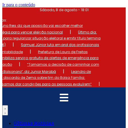
Ir para o conteúdo
Sábado, 8 de agosto - 18:01
mas:
runo Reis diz que oposição vai escolher melhor
|
atégia para vencer eleição nacional
Último dia:
o para regularizar situação eleitoral e emitir título termina
|
 (6)
Samuel Júnior luta em prol dos profissionais
|
ontabilidade
Prefeitura de Lauro de Freitas
onibiliza serviço gratuito de alertas de emergência para
|
ulação
“Tomamos a decisão de caminhar com
|
io Bolsonaro”, diz Junior Marabá
Leandro de
s discorda de Zema sobre fim do Bolsa Família:
|
cisamos dar condições para as pessoas evoluírem”
Últimas Notícias