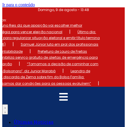
Ir para o conteúdo
Domingo, 9 de agosto - 13:48
mas:
runo Reis diz que oposição vai escolher melhor
|
atégia para vencer eleição nacional
Último dia:
o para regularizar situação eleitoral e emitir título termina
|
 (6)
Samuel Júnior luta em prol dos profissionais
|
ontabilidade
Prefeitura de Lauro de Freitas
onibiliza serviço gratuito de alertas de emergência para
|
ulação
“Tomamos a decisão de caminhar com
|
io Bolsonaro”, diz Junior Marabá
Leandro de
s discorda de Zema sobre fim do Bolsa Família:
|
cisamos dar condições para as pessoas evoluírem”
Últimas Notícias