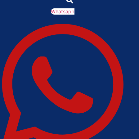
|
Marabá
Leandro de Jesus discorda de
Whatsapp
Zema sobre fim do Bolsa Família: “Precisamos
|
dar condições para as pessoas evoluírem”