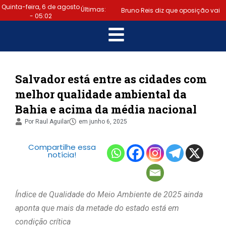
Quinta-feira, 6 de agosto
Últimas:
Bruno Reis diz que oposição vai
- 05:02
escolher melhor estratégia para
|
vencer eleição nacional
Último dia: prazo para regularizar
Salvador está entre as cidades com
melhor qualidade ambiental da
situação eleitoral e emitir título
Bahia e acima da média nacional
|
termina hoje (6)
Samuel
Por
Raul Aguilar
em
junho 6, 2025
Júnior luta em prol dos profissionais
Compartilhe essa
notícia!
|
de contabilidade
Prefeitura
de Lauro de Freitas disponibiliza
Índice de Qualidade do Meio Ambiente de 2025 ainda
serviço gratuito de alertas de
aponta que mais da metade do estado está em
|
condição crítica
emergência para população