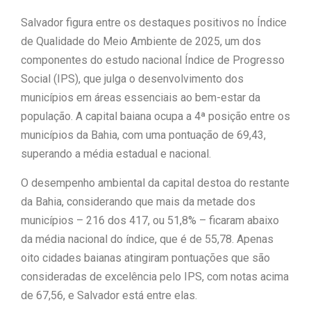
Salvador figura entre os destaques positivos no Índice
“Tomamos a decisão de
de Qualidade do Meio Ambiente de 2025, um dos
caminhar com Flávio Bolsonaro”, diz
componentes do estudo nacional Índice de Progresso
Social (IPS), que julga o desenvolvimento dos
|
Junior Marabá
Leandro de
municípios em áreas essenciais ao bem-estar da
Jesus discorda de Zema sobre fim
população. A capital baiana ocupa a 4ª posição entre os
municípios da Bahia, com uma pontuação de 69,43,
do Bolsa Família: “Precisamos dar
superando a média estadual e nacional.
condições para as pessoas
O desempenho ambiental da capital destoa do restante
|
evoluírem”
da Bahia, considerando que mais da metade dos
municípios – 216 dos 417, ou 51,8% – ficaram abaixo
da média nacional do índice, que é de 55,78. Apenas
oito cidades baianas atingiram pontuações que são
consideradas de excelência pelo IPS, com notas acima
de 67,56, e Salvador está entre elas.