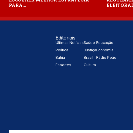
PARA…
ELEITORAL
Editoriais:
Últimas Notícias
Saúde
Educação
Política
Justiça
Economia
Bahia
Brasil
Rádio Peão
Esportes
Cultura