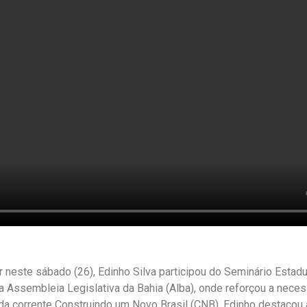
r neste sábado (26), Edinho Silva participou do Seminário Estadu
da Assembleia Legislativa da Bahia (Alba), onde reforçou a nece
da corrente Construindo um Novo Brasil (CNB), Edinho destacou 