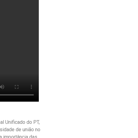
al Unificado do PT,
ssidade de união no
a importância das