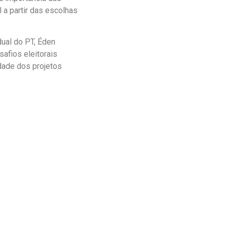
 a partir das escolhas
dual do PT, Éden
afios eleitorais
dade dos projetos