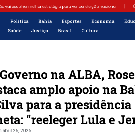
|
ão vai escolher melhor estratégia para vencer eleição nacional
Ú
|
Samuel Júnior luta em prol dos profissionais de contabilidade
s
Política
Bahia
Esportes
Economia
Edu
Saúde
Justiça
Brasil
Cultura
|
gência para população
“Tomamos a decisão de caminhar com Flá
e fim do Bolsa Família: “Precisamos dar condições para as pessoas ev
o Governo na ALBA, Ros
staca amplo apoio na Ba
ilva para a presidência
eta: “reeleger Lula e J
m
abril 26, 2025