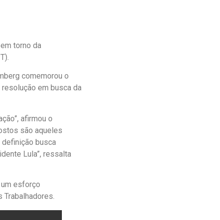
 em torno da
T).
semberg comemorou o
a resolução em busca da
ação”, afirmou o
postos são aqueles
A definição busca
dente Lula”, ressalta
 um esforço
s Trabalhadores.