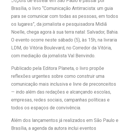
Depois de estrear em São Paulo e passar por
|
Brasília, o livro “Comunicação Antirracista: um guia
população
“Tomamos a
para se comunicar com todas as pessoas, em todos
decisão de caminhar com Flávio
os lugares”, da jornalista e pesquisadora Midiã
|
Noelle, chega agora à sua terra natal: Salvador, Bahia.
Bolsonaro”, diz Junior Marabá
O evento ocorre neste sábado (5), às 15h, na livraria
Leandro de Jesus discorda de
LDM, do Vitória Boulevard, no Corredor da Vitória,
com mediação da jornalista Val Benvindo.
Zema sobre fim do Bolsa Família:
Publicado pela Editora Planeta, o livro propõe
“Precisamos dar condições para
reflexões urgentes sobre como construir uma
|
as pessoas evoluírem”
comunicação mais inclusiva e livre de preconceitos
— indo além das redações e alcançando escolas,
empresas, redes sociais, campanhas políticas e
todos os espaços de convivência.
Além dos lançamentos já realizados em São Paulo e
Brasília, a agenda da autora inclui eventos