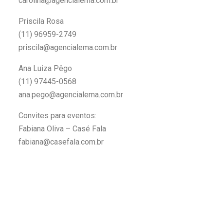
carolina@agencialema.com.br
Priscila Rosa
(11) 96959-2749
priscila@agencialema.com.br
Ana Luiza Pêgo
(11) 97445-0568
ana.pego@agencialema.com.br
Convites para eventos:
Fabiana Oliva – Casé Fala
fabiana@casefala.com.br