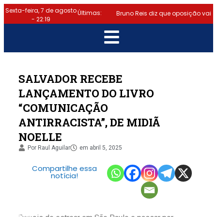
Sexta-feira, 7 de agosto
Últimas:
Bruno Reis diz que oposição vai
- 22:19
escolher melhor estratégia para
|
vencer eleição nacional
Último dia: prazo para
SALVADOR RECEBE
LANÇAMENTO DO LIVRO
regularizar situação eleitoral e
“COMUNICAÇÃO
|
emitir título termina hoje (6)
ANTIRRACISTA”, DE MIDIÃ
Samuel Júnior luta em prol dos
NOELLE
Por
Raul Aguilar
em
abril 5, 2025
|
profissionais de contabilidade
Compartilhe essa
Prefeitura de Lauro de Freitas
notícia!
disponibiliza serviço gratuito de
alertas de emergência para