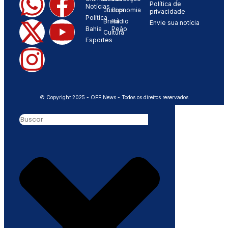
Política de
Notícias
Justiça
Economia
privacidade
Política
Brasil
Rádio
Envie sua notícia
Bahia
Peão
Cultura
Esportes
© Copyright 2025 - OFF News - Todos os direitos reservados