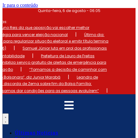
Ir para o conteúdo
Quinta-feira, 6 de agosto - 06:05
mas:
runo Reis diz que oposição vai escolher melhor
|
atégia para vencer eleição nacional
Último dia:
o para regularizar situação eleitoral e emitir título termina
|
 (6)
Samuel Júnior luta em prol dos profissionais
|
ontabilidade
Prefeitura de Lauro de Freitas
onibiliza serviço gratuito de alertas de emergência para
|
ulação
“Tomamos a decisão de caminhar com
|
io Bolsonaro”, diz Junior Marabá
Leandro de
s discorda de Zema sobre fim do Bolsa Família:
|
cisamos dar condições para as pessoas evoluírem”
Últimas Notícias