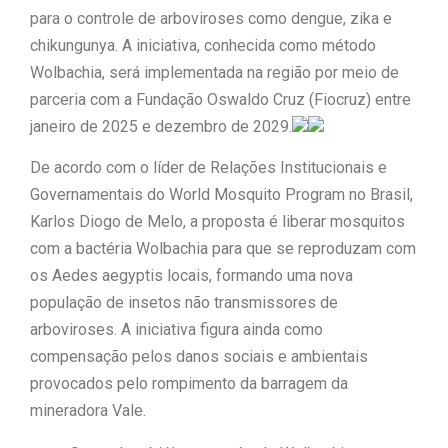
para o controle de arboviroses como dengue, zika e
|
população
“Tomamos a
chikungunya. A iniciativa, conhecida como método
Wolbachia, será implementada na região por meio de
decisão de caminhar com Flávio
parceria com a Fundação Oswaldo Cruz (Fiocruz) entre
|
Bolsonaro”, diz Junior Marabá
janeiro de 2025 e dezembro de 2029.
Leandro de Jesus discorda de
De acordo com o líder de Relações Institucionais e
Governamentais do World Mosquito Program no Brasil,
Zema sobre fim do Bolsa Família:
Karlos Diogo de Melo, a proposta é liberar mosquitos
“Precisamos dar condições para
com a bactéria Wolbachia para que se reproduzam com
os Aedes aegyptis locais, formando uma nova
|
as pessoas evoluírem”
população de insetos não transmissores de
arboviroses. A iniciativa figura ainda como
compensação pelos danos sociais e ambientais
provocados pelo rompimento da barragem da
mineradora Vale.