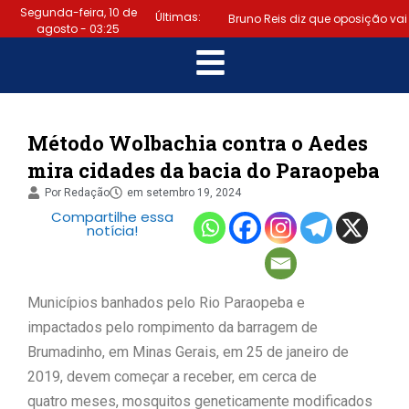
Segunda-feira, 10 de
Últimas:
Bruno Reis diz que oposição vai
agosto - 03:25
escolher melhor estratégia para
|
vencer eleição nacional
Último dia: prazo para
Método Wolbachia contra o Aedes
mira cidades da bacia do Paraopeba
regularizar situação eleitoral e
Por
Redação
em
setembro 19, 2024
|
emitir título termina hoje (6)
Compartilhe essa
notícia!
Samuel Júnior luta em prol dos
profissionais de contabilidade
Municípios banhados pelo Rio Paraopeba e
|
Prefeitura de Lauro de Freitas
impactados pelo rompimento da barragem de
Brumadinho, em Minas Gerais, em 25 de janeiro de
disponibiliza serviço gratuito de
2019, devem começar a receber, em cerca de
quatro meses, mosquitos geneticamente modificados
alertas de emergência para