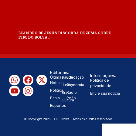
LEANDRO DE JESUS DISCORDA DE ZEMA SOBRE
FIM DO BOLSA…
Editoriais:
Informações:
Últimas
Saúde
Educação
Política de
Notícias
Justiça
Economia
privacidade
Política
Brasil
Rádio
Envie sua notícia
Bahia
Peão
Cultura
Esportes
© Copyright 2025 - OFF News - Todos os direitos reservados