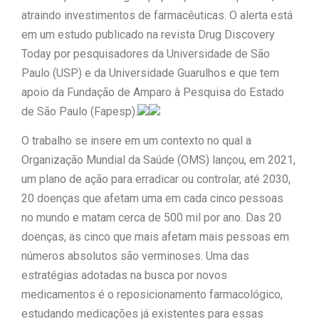
atraindo investimentos de farmacêuticas. O alerta está
“Tomamos a decisão de
em um estudo publicado na revista Drug Discovery
Today por pesquisadores da Universidade de São
caminhar com Flávio Bolsonaro”, diz
Paulo (USP) e da Universidade Guarulhos e que tem
|
Junior Marabá
Leandro de
apoio da Fundação de Amparo à Pesquisa do Estado
de São Paulo (Fapesp).
Jesus discorda de Zema sobre fim
O trabalho se insere em um contexto no qual a
do Bolsa Família: “Precisamos dar
Organização Mundial da Saúde (OMS) lançou, em 2021,
condições para as pessoas
um plano de ação para erradicar ou controlar, até 2030,
20 doenças que afetam uma em cada cinco pessoas
|
evoluírem”
no mundo e matam cerca de 500 mil por ano. Das 20
doenças, as cinco que mais afetam mais pessoas em
números absolutos são verminoses. Uma das
estratégias adotadas na busca por novos
medicamentos é o reposicionamento farmacológico,
estudando medicações já existentes para essas