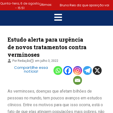
Quinta-feira, 6 de agosto
Últimas:
Bruno Reis diz que oposição vai
- 15:51
escolher melhor estratégia para
|
vencer eleição nacional
Último dia: prazo para regularizar
Estudo alerta para urgência
de novos tratamentos contra
situação eleitoral e emitir título
verminoses
|
termina hoje (6)
Samuel
Por
Redação
em
julho 3, 2022
Compartilhe essa
Júnior luta em prol dos profissionais
notícia!
|
de contabilidade
Prefeitura
de Lauro de Freitas disponibiliza
As verminoses, doenças que afetam bilhões de
pessoas no mundo, tem poucos avanços em estudos
serviço gratuito de alertas de
clínicos. Entre os motivos para que isso ocorra, está o
|
emergência para população
fato de que elas atingem populações mais pobres, não