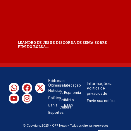
LEANDRO DE JESUS DISCORDA DE ZEMA SOBRE
FIM DO BOLSA…
Editoriais:
Informações:
Últimas
Saúde
Educação
Política de
Notícias
Justiça
Economia
privacidade
Política
Brasil
Rádio
Envie sua notícia
Bahia
Peão
Cultura
Esportes
© Copyright 2025 - OFF News - Todos os direitos reservados