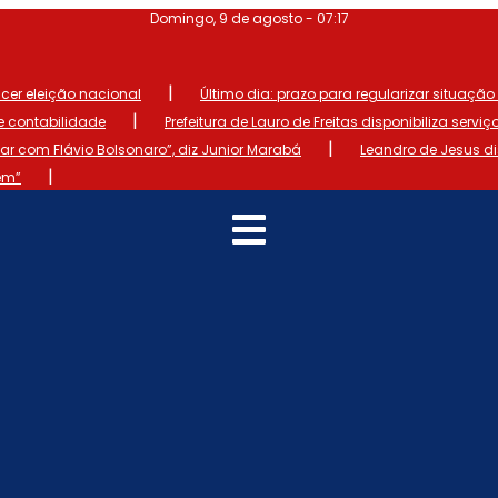
Domingo, 9 de agosto - 07:17
|
ncer eleição nacional
Último dia: prazo para regularizar situação el
|
de contabilidade
Prefeitura de Lauro de Freitas disponibiliza serviç
|
 com Flávio Bolsonaro”, diz Junior Marabá
Leandro de Jesus d
|
em”