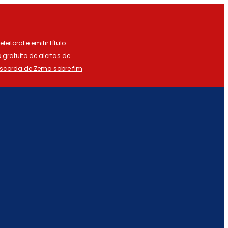
eitoral e emitir título
o gratuito de alertas de
iscorda de Zema sobre fim