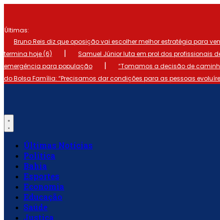
Ir
para
o
Últimas:
conteúdo
Bruno Reis diz que oposição vai escolher melhor estratégia para ve
|
termina hoje (6)
Samuel Júnior luta em prol dos profissionais 
|
emergência para população
“Tomamos a decisão de caminhar
do Bolsa Família: “Precisamos dar condições para as pessoas evoluír
Últimas Notícias
Política
Bahia
Esportes
Economia
Educação
Saúde
Justiça