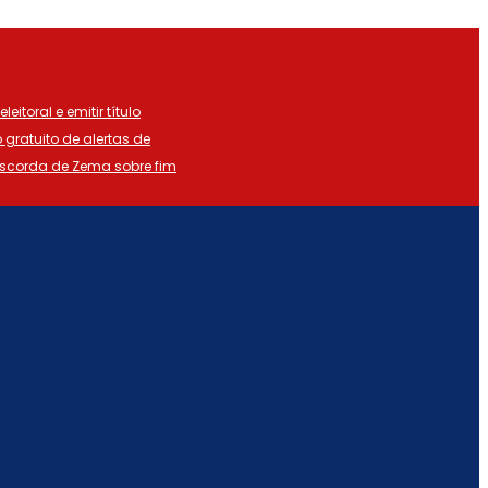
eitoral e emitir título
o gratuito de alertas de
iscorda de Zema sobre fim