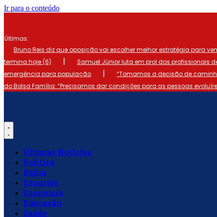
Ir para o conteúdo
Últimas:
Bruno Reis diz que oposição vai escolher melhor estratégia para ve
|
termina hoje (6)
Samuel Júnior luta em prol dos profissionais 
|
emergência para população
“Tomamos a decisão de caminhar
do Bolsa Família: “Precisamos dar condições para as pessoas evoluír
Últimas Notícias
Política
Bahia
Esportes
Economia
Educação
Saúde