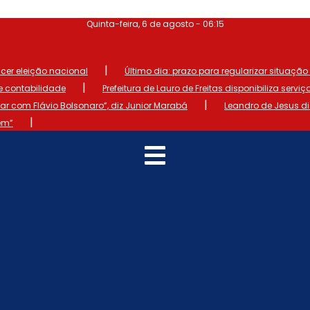
Quinta-feira, 6 de agosto - 06:15
|
ncer eleição nacional
Último dia: prazo para regularizar situação el
|
de contabilidade
Prefeitura de Lauro de Freitas disponibiliza serviç
|
 com Flávio Bolsonaro”, diz Junior Marabá
Leandro de Jesus d
|
em”