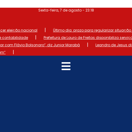
Sexta-feira, 7 de agosto - 23:18
|
ncer eleição nacional
Último dia: prazo para regularizar situação el
|
de contabilidade
Prefeitura de Lauro de Freitas disponibiliza serviç
|
 com Flávio Bolsonaro”, diz Junior Marabá
Leandro de Jesus d
|
em”