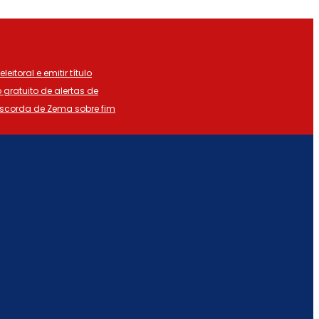
eitoral e emitir título
o gratuito de alertas de
iscorda de Zema sobre fim