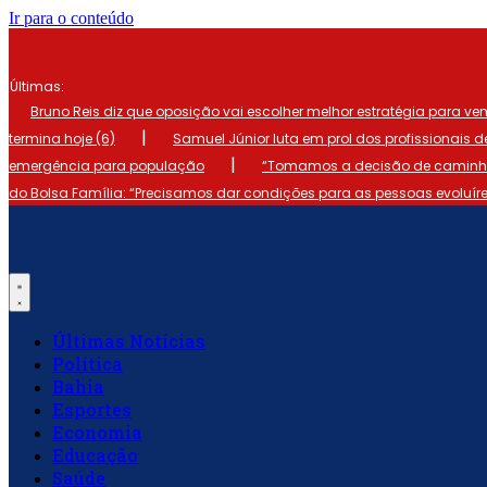
Ir para o conteúdo
Últimas:
Bruno Reis diz que oposição vai escolher melhor estratégia para ve
|
termina hoje (6)
Samuel Júnior luta em prol dos profissionais 
|
emergência para população
“Tomamos a decisão de caminhar
do Bolsa Família: “Precisamos dar condições para as pessoas evoluír
Últimas Notícias
Política
Bahia
Esportes
Economia
Educação
Saúde