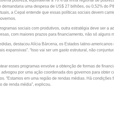
aria uma despesa de US$ 27 bilhões, ou 0,52% do PIB regiona
l entende que essas políticas sociais devem caminhar para ser 
rogramas sociais com produtivos, outra estratégia deve ser a a
sas, com maiores prazos para financiamento, não só alguns m
didas, destacou Alícia Bárcena, os Estados latino-americanos 
ais expansivas”. “Isso vai ser um gasto estrutural, não conjuntura
tear esses programas envolve a obtenção de formas de financia
 advogou por uma ação coordenada dos governos para obter con
s. “Estamos em uma região de rendas médias. Há condições fa
 de renda média”, explicou.