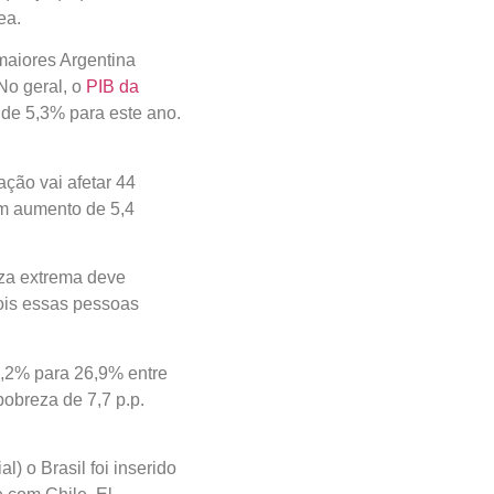
a.
aiores Argentina
geral, o
PIB da região
para este ano. O índice
ão vai afetar 44
 aumento de 5,4 pontos
a extrema deve crescer
as pessoas podem não
2% para 26,9% entre
reza de 7,7 p.p. deverá
 o Brasil foi inserido