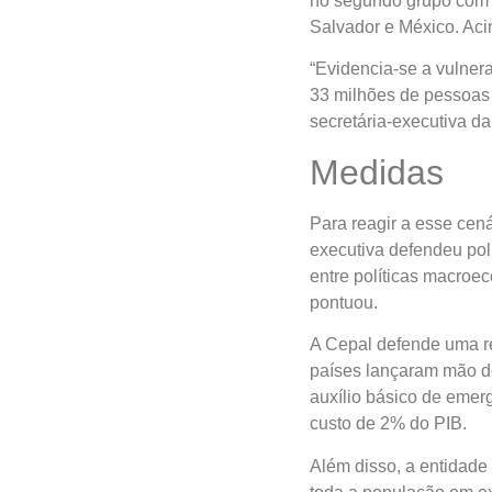
no segundo grupo com p
México. Acima desse pa
“Evidencia-se a vulner
milhões de pessoas que
secretária-executiva d
Medidas
Para reagir a esse cená
defendeu políticas eco
macroeconômicas, socia
A Cepal defende uma re
países lançaram mão d
auxílio básico de emerg
custo de 2% do PIB.
Além disso, a entidade
a população em extrema