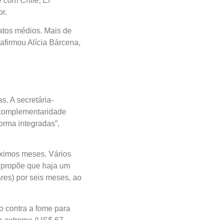
m Chile, El Salvador e
atos médios. Mais de 33
mou Alícia Bárcena,
. A secretária-executiva
aridade entre políticas
”, pontuou.
ximos meses. Vários
propõe que haja um
es) por seis meses, ao
contra a fome para toda
ema (US$ 67 dólares