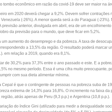
 o tombo econômico em razão da covid-19 deve ser maior na áre
leiro em 2020 deverá chegar a 9,2%. Devem sofrer contrações m
 Venezuela (-26%). A menor queda será a do Paraguai (-23%). No 
são anterior, divulgada em abril, era de um encolhimento de 5,3% 
previsão para o mundo, que deve ficar em 5,2%.
 um aumento do desemprego e da pobreza. A taxa de desocupaç
rrespondendo a 13,5% da região. O resultado poderá marcar um
elação a 2019, quando era 8,1%.
r de 30,2% para 37,3% entre o ano passado e este. E a pobrez
mesmo período. Essa é uma cifra muito preocupante, pois ess
ua dieta alimentar mínima.
da Cepal é que o contingente de pessoas na pobreza suba de 19,
reza extrema de 14,3% para 16,8%. O incremento na faixa da pob
 atrás apenas de Peru (9,3 p.p.) e Argentina (10,8 p.p.).
riação do índice Gini (utilizado para medir a desigualdade social)