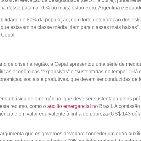
ossível elevação da desigualdade (de 5% a 5,9%), juntamente co
tamar (6% ou mais) estão Peru, Argentina e Equador.
abilidade de 80% da população, com forte deterioração dos estr
 estavam na classe média iriam para classes mais baixas”, afir
a Cepal.
rio de crise na região, a Cepal apresentou uma série de medidas
nômicas “expansivas” e “sustentadas no tempo”. “Há complement
is e produtivas, que devem ser conduzidas de forma integradas
nda básica de emergência, que deve ser sustentada pelos pró
este recurso, como o
auxílio emergencial
no Brasil. A comissão 
ência e em valor equivalente à linha de pobreza (US$ 143 dólar
 argumenta que os governos deveriam conceder um outro auxílio 
 pobreza, equivalente a 70% da linha regional de pobreza extr