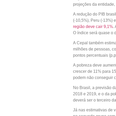
projeções da entidade,
A redução do PIB brasi
(-10,5%), Peru (-13%) e
deve cair 9,1%
. A previ
será quase o dobro da 
A Cepal também estima
milhões de pessoas, co
percentuais (p.p.). em r
A pobreza deve aumenta
de 11% para 15,5% no 
conseguir cumprir com s
No Brasil, a previsão 
2018 e 2019, e o da pob
ser o terceiro da região,
Já nas estimativas de va