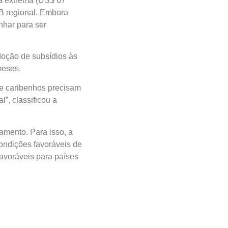
l. Embora essas ações
universalizadas pelos
doção de subsídios às
eses.
e caribenhos precisam
l”, classificou a
mento. Para isso, a
dições favoráveis de
voráveis para países